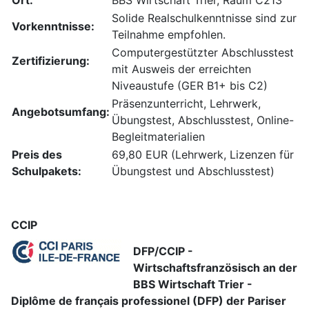
Ort:
BBS Wirtschaft Trier, Raum C213
Solide Realschulkenntnisse sind zur
Vorkenntnisse:
Teilnahme empfohlen.
Computergestützter Abschlusstest
Zertifizierung:
mit Ausweis der erreichten
Niveaustufe (GER B1+ bis C2)
Präsenzunterricht, Lehrwerk,
Angebotsumfang:
Übungstest, Abschlusstest, Online-
Begleitmaterialien
Preis des
69,80 EUR (Lehrwerk, Lizenzen für
Schulpakets:
Übungstest und Abschlusstest)
CCIP
DFP/CCIP -
Wirtschaftsfranzösisch an der
BBS Wirtschaft Trier -
Diplôme de français professionel (DFP) der Pariser