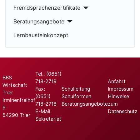
Fremdsprachenzertifikate
Beratungsangebote
Lernbausteinkonzept
Tel.: (0651)
BBS
718-2719
Anfahrt
Wirtschaft
Fax:
Schulleitung
Impressum
Trier
(0651)
Schulformen
Hinweise
Irminenfreihof
718-2718
Beratungsangebote
zum
9
E-Mail:
Datenschutz
54290 Trier
Sekretariat