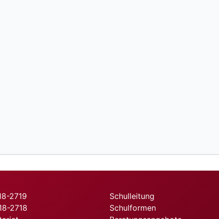
718-2719
Schulleitung
718-2718
Schulformen