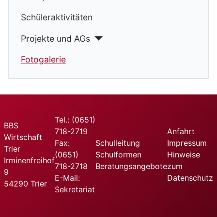
Schüleraktivitäten
Projekte und AGs
Fotogalerie
Tel.: (0651)
BBS
718-2719
Anfahrt
Wirtschaft
Fax:
Schulleitung
Impressum
Trier
(0651)
Schulformen
Hinweise
Irminenfreihof
718-2718
Beratungsangebote
zum
9
E-Mail:
Datenschutz
54290 Trier
Sekretariat