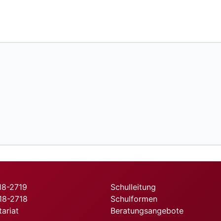
718-2719
Schulleitung
718-2718
Schulformen
tariat
Beratungsangebote