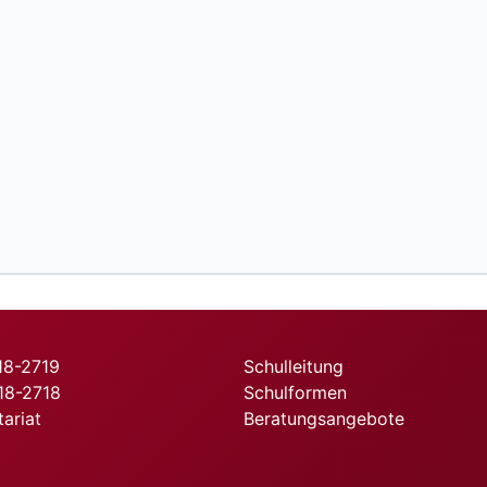
718-2719
Schulleitung
718-2718
Schulformen
tariat
Beratungsangebote